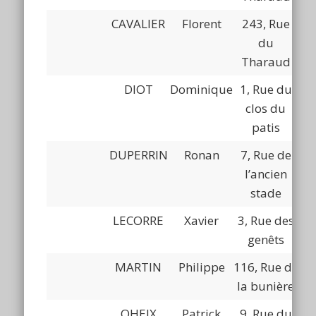
CAVALIER
Florent
243, Rue
du
Tharaud
DIOT
Dominique
1, Rue du
clos du
patis
DUPERRIN
Ronan
7, Rue de
l’ancien
stade
LECORRE
Xavier
3, Rue des
genêts
MARTIN
Philippe
116, Rue de
la bunière
OHEIX
Patrick
9, Rue du