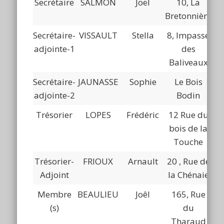
Secrétaire
SALMON
Joël
10, La
06
Bretonnière
Secrétaire-
VISSAULT
Stella
8, Impasse
06
adjointe-1
des
Baliveaux
Secrétaire-
JAUNASSE
Sophie
Le Bois
06
adjointe-2
Bodin
Trésorier
LOPES
Frédéric
12 Rue du
06
bois de la
Touche
Trésorier-
FRIOUX
Arnault
20 , Rue de
06
Adjoint
la Chénaie
Membre
BEAULIEU
Joêl
165, Rue
(s)
du
Tharaud