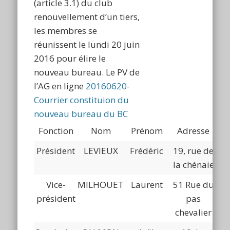
(article 3.1) du club
renouvellement d’un tiers,
les membres se
réunissent le lundi 20 juin
2016 pour élire le
nouveau bureau. Le PV de
l’AG en ligne
20160620-
Courrier constituion du
nouveau bureau du BC
Fonction
Nom
Prénom
Adresse
Président
LEVIEUX
Frédéric
19, rue de
06
la chénaie
Vice-
MILHOUET
Laurent
51 Rue du
06
président
pas
chevalier