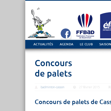
Tout sur le club de Badminton à Casson
ACTUALITÉS
AGENDA
LE CLUB
SAISON
Concours
de palets
badminton-casson
27 février 2015
Concours de palets de Cas