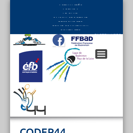
ACTUALITÉS
AGENDA
LE CLUB
SAISON SPORTIVE
RESSOURCES
PRIVE CONNEXION
CONTACTS
PARTENAIRES
CODEP44,