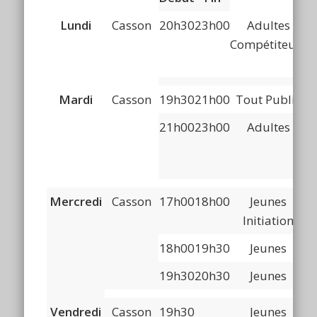
Lundi
Casson
20h30
23h00
Adultes
E
Compétiteurs
Mardi
Casson
19h30
21h00
Tout Public
21h00
23h00
Adultes
Mercredi
Casson
17h00
18h00
Jeunes
Initiation
18h00
19h30
Jeunes
19h30
20h30
Jeunes
Vendredi
Casson
19h30
Jeunes
C