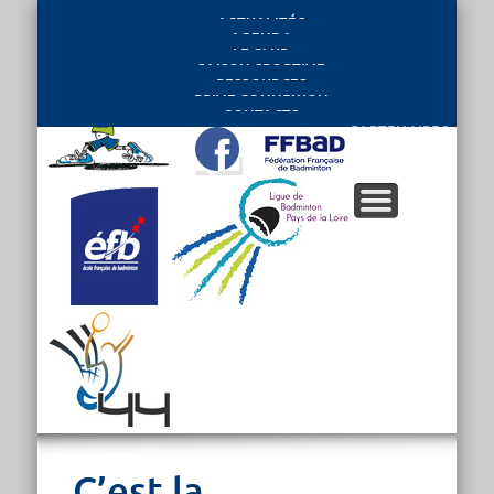
ACTUALITÉS
AGENDA
LE CLUB
SAISON SPORTIVE
RESSOURCES
PRIVE CONNEXION
CONTACTS
PARTENAIRES
C’est la