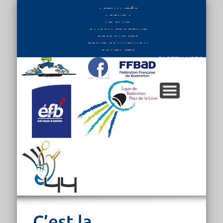
ACTUALITÉS
AGENDA
LE CLUB
SAISON SPORTIVE
RESSOURCES
PRIVE CONNEXION
CONTACTS
PARTENAIRES
C’est la