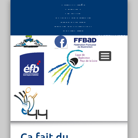
ACTUALITÉS
AGENDA
LE CLUB
SAISON SPORTIVE
RESSOURCES
PRIVE CONNEXION
CONTACTS
PARTENAIRES
Ça fait du