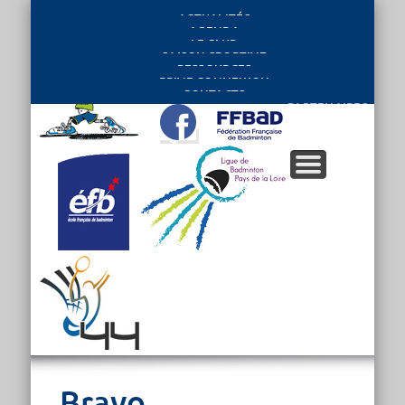
ACTUALITÉS
AGENDA
LE CLUB
SAISON SPORTIVE
RESSOURCES
PRIVE CONNEXION
CONTACTS
PARTENAIRES
Bravo.