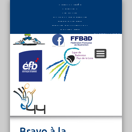
ACTUALITÉS
AGENDA
LE CLUB
SAISON SPORTIVE
RESSOURCES
PRIVE CONNEXION
CONTACTS
PARTENAIRES
Bravo à la