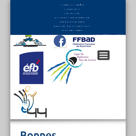
ACTUALITÉS
AGENDA
LE CLUB
SAISON SPORTIVE
RESSOURCES
PRIVE CONNEXION
CONTACTS
PARTENAIRES
Bonnes