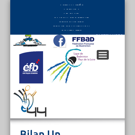
ACTUALITÉS
AGENDA
LE CLUB
SAISON SPORTIVE
RESSOURCES
PRIVE CONNEXION
CONTACTS
PARTENAIRES
Bilan Un