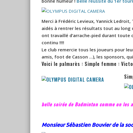
bonne humeur !
Belle réussite du 1er to
Merci à
Frédéric Levieux, Yannick Ledroit
aidé
s
à rentrer les résultats tout au long 
ont travaillé d’arrache-pied durant toute 
continu !!!!
Le club remercie tous les joueurs pour leu
amis
, foot de Casson
…), les sponsors, qu
Voici le palmarès : Simple femme : Vict
Sim
belle soirée de Badminton comme on les a
Monsieur Sébastien Bouvier de la soc