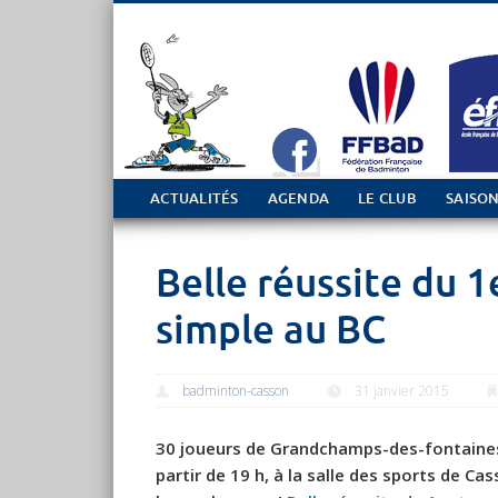
Tout sur le club de Badminton à Casson
ACTUALITÉS
AGENDA
LE CLUB
SAISON
Belle réussite du 
simple au BC
badminton-casson
31 janvier 2015
30 joueurs de Grandchamps-des-fontaines
partir de 19 h, à la salle des sports de C