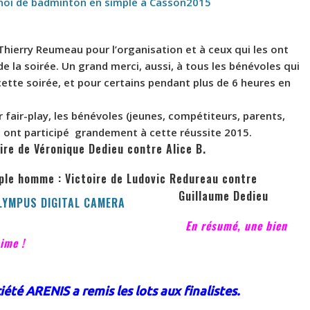
urnoi de badminton en simple à Casson2015
, Thierry Reumeau
pour l’organisation et à ceux qui l
es
ont
de la soirée
.
Un grand merci, aussi, à tous les bénévoles qui
cette soirée, et pour certains pendant plus de 6 heures en
r fair-play, les bénévoles (jeunes, compétiteurs, parents,
i ont participé grandement à cette réussite 2015
.
oire de Véronique Dedieu contre Alice B.
ple homme : Victoire de Ludovic Redureau contre
Guillaume Dedieu
En résumé, une bien
ime !
iété ARENIS a remis les lot
s aux finalistes.