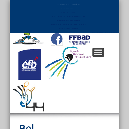
ACTUALITÉS
AGENDA
LE CLUB
SAISON SPORTIVE
RESSOURCES
PRIVE CONNEXION
CONTACTS
PARTENAIRES
Bel