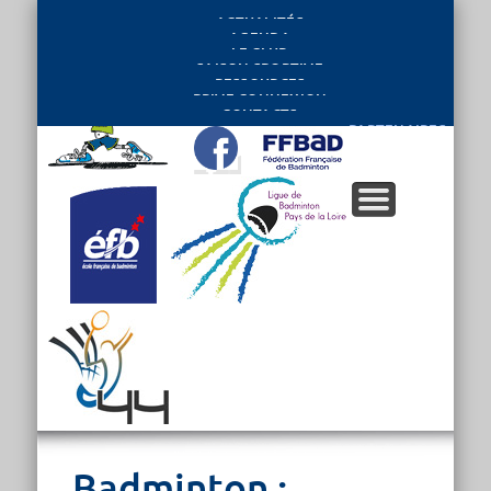
ACTUALITÉS
AGENDA
LE CLUB
SAISON SPORTIVE
RESSOURCES
PRIVE CONNEXION
CONTACTS
PARTENAIRES
Badminton :