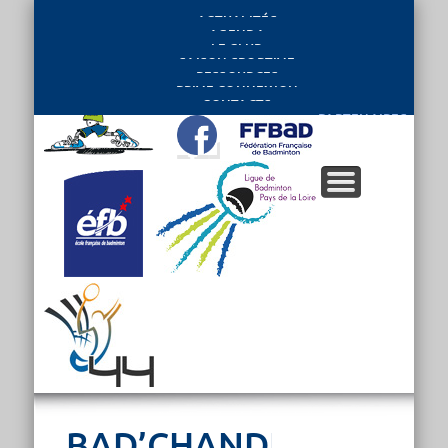
ACTUALITÉS
AGENDA
LE CLUB
SAISON SPORTIVE
RESSOURCES
PRIVE CONNEXION
CONTACTS
PARTENAIRES
BAD’CHANDELEUR