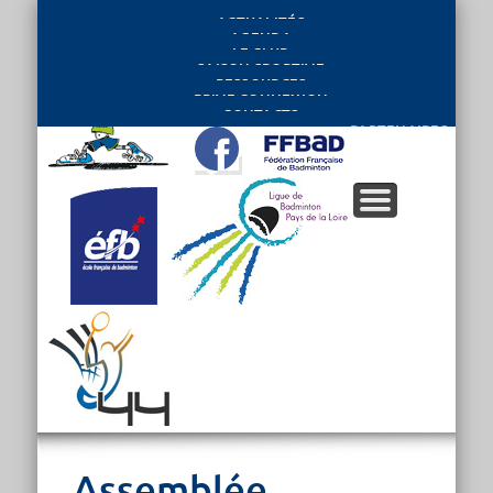
ACTUALITÉS
AGENDA
LE CLUB
SAISON SPORTIVE
RESSOURCES
PRIVE CONNEXION
CONTACTS
PARTENAIRES
Assemblée