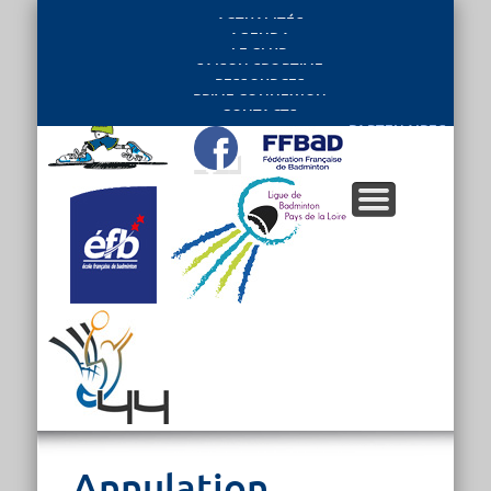
ACTUALITÉS
AGENDA
LE CLUB
SAISON SPORTIVE
RESSOURCES
PRIVE CONNEXION
CONTACTS
PARTENAIRES
Annulation