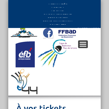
ACTUALITÉS
AGENDA
LE CLUB
SAISON SPORTIVE
RESSOURCES
PRIVE CONNEXION
CONTACTS
PARTENAIRES
À vos tickets