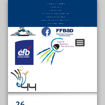
ACTUALITÉS
AGENDA
LE CLUB
SAISON SPORTIVE
RESSOURCES
PRIVE CONNEXION
CONTACTS
PARTENAIRES
26