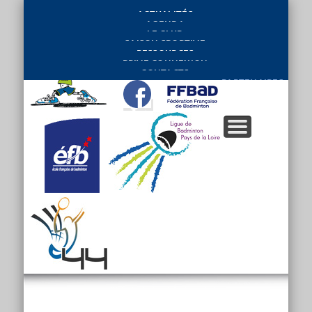
ACTUALITÉS
AGENDA
LE CLUB
SAISON SPORTIVE
RESSOURCES
PRIVE CONNEXION
CONTACTS
PARTENAIRES
…