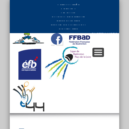
ACTUALITÉS
AGENDA
LE CLUB
SAISON SPORTIVE
RESSOURCES
PRIVE CONNEXION
CONTACTS
PARTENAIRES
–