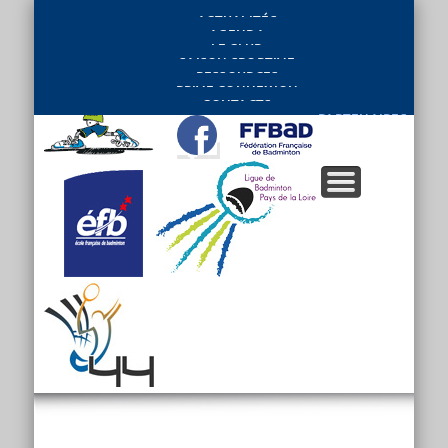
ACTUALITÉS
AGENDA
LE CLUB
SAISON SPORTIVE
RESSOURCES
PRIVE CONNEXION
CONTACTS
PARTENAIRES
.