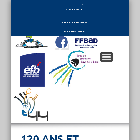
ACTUALITÉS
AGENDA
LE CLUB
SAISON SPORTIVE
RESSOURCES
PRIVE CONNEXION
CONTACTS
PARTENAIRES
120 ANS ET